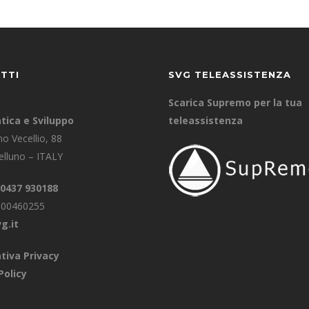
TTI
SVG TELEASSISTENZA
Scarica Supremo per la tua
tica e Sviluppo
teleassistenza
no Vecellio, 88
lluno – ITALY
 0437 930188
0800460255
g.it
tiva Privacy
Policy