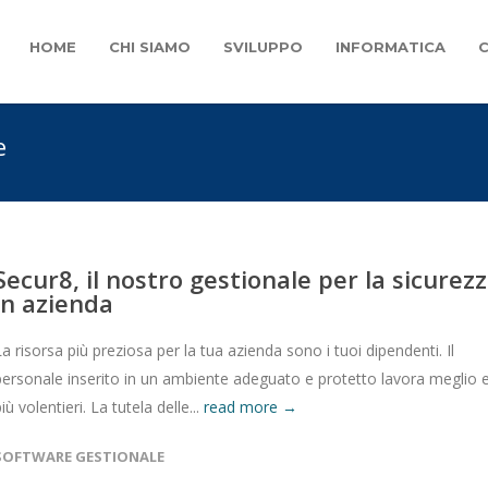
HOME
CHI SIAMO
SVILUPPO
INFORMATICA
e
Secur8, il nostro gestionale per la sicurez
in azienda
La risorsa più preziosa per la tua azienda sono i tuoi dipendenti. Il
personale inserito in un ambiente adeguato e protetto lavora meglio 
iù volentieri. La tutela delle...
read more →
SOFTWARE GESTIONALE