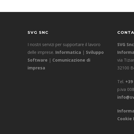
SVG SNC
CONTA
I nostri servizi per supportare il lavoro
SVG Snc
delle imprese.
Informatica
|
Sviluppo
Informa
Software
|
Comunicazione di
via Tizia
impresa
32100 Be
Tel.
+39
p.iva 0
info@sv
Informa
Cookie 