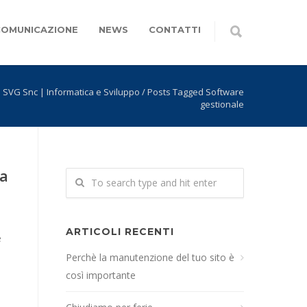
COMUNICAZIONE
NEWS
CONTATTI
SVG Snc | Informatica e Sviluppo
/
Posts Tagged Software
gestionale
za
ARTICOLI RECENTI
e
Perchè la manutenzione del tuo sito è
così importante